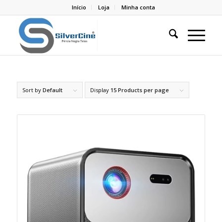
Início
Loja
Minha conta
Sort by
Default
Display
15 Products per page